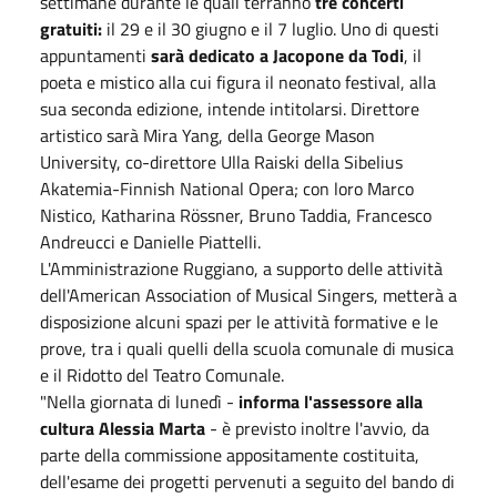
settimane durante le quali terranno
tre concerti
gratuiti:
il 29 e il 30 giugno e il 7 luglio. Uno di questi
appuntamenti
sarà dedicato a Jacopone da Todi
, il
poeta e mistico alla cui figura il neonato festival, alla
sua seconda edizione, intende intitolarsi. Direttore
artistico sarà Mira Yang, della George Mason
University, co-direttore Ulla Raiski della Sibelius
Akatemia-Finnish National Opera; con loro Marco
Nistico, Katharina Rössner, Bruno Taddia, Francesco
Andreucci e Danielle Piattelli.
L'Amministrazione Ruggiano, a supporto delle attività
dell'American Association of Musical Singers, metterà a
disposizione alcuni spazi per le attività formative e le
prove, tra i quali quelli della scuola comunale di musica
e il Ridotto del Teatro Comunale.
"Nella giornata di lunedì -
informa l'assessore alla
cultura Alessia Marta
- è previsto inoltre l'avvio, da
parte della commissione appositamente costituita,
dell'esame dei progetti pervenuti a seguito del bando di