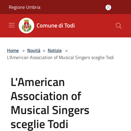
Salta al contenuto principale
Regione Umbria
Comune di Todi
Home
>
Novità
>
Notizie
>
L'American Association of Musical Singers sceglie Todi
L'American
Association of
Musical Singers
sceglie Todi