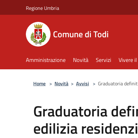
Salta al contenuto principale
Regione Umbria
Comune di Todi
Amministrazione
Novità
Servizi
Vivere 
Home
>
Novità
>
Avvisi
>
Graduatoria definiti
Graduatoria defin
edilizia residenz