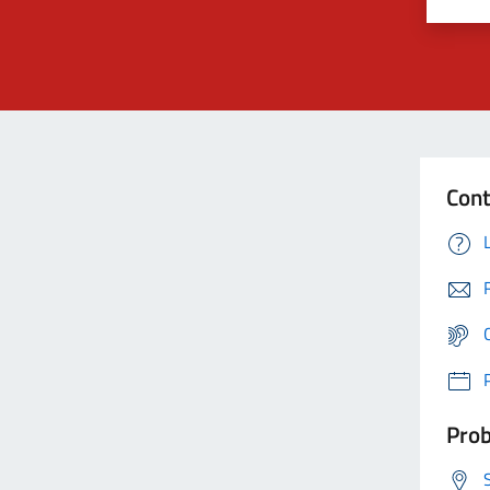
Cont
Prob