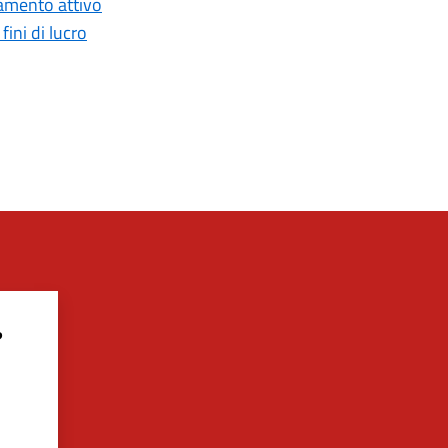
iamento attivo
ini di lucro
?