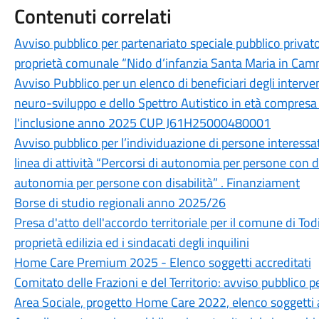
Contenuti correlati
Avviso pubblico per partenariato speciale pubblico privato
proprietà comunale “Nido d’infanzia Santa Maria in Ca
Avviso Pubblico per un elenco di beneficiari degli interve
neuro-sviluppo e dello Spettro Autistico in età compresa
l'inclusione anno 2025 CUP J61H25000480001
Avviso pubblico per l’individuazione di persone interessa
linea di attività “Percorsi di autonomia per persone con
autonomia per persone con disabilità” . Finanziament
Borse di studio regionali anno 2025/26
Presa d'atto dell'accordo territoriale per il comune di Todi
proprietà edilizia ed i sindacati degli inquilini
Home Care Premium 2025 - Elenco soggetti accreditati
Comitato delle Frazioni e del Territorio: avviso pubblico pe
Area Sociale, progetto Home Care 2022, elenco soggetti 