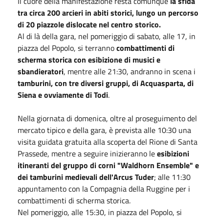
Il cuore della manifestazione resta comunque
la sfida
tra circa 200 arcieri in abiti storici, lungo un percorso
di 20 piazzole dislocate nel centro storico.
Al di là della gara, nel pomeriggio di sabato, alle 17, in
piazza del Popolo, si terranno
combattimenti di
scherma storica con esibizione di musici e
sbandierator
i
, mentre alle 21:30, andranno in scena i
tamburini, con tre diversi gruppi, di Acquasparta, di
Siena e ovviamente di Todi
.
Nella giornata di domenica, oltre al proseguimento del
mercato tipico e della gara, è prevista alle 10:30 una
visita guidata gratuita alla scoperta del Rione di Santa
Prassede, mentre a seguire inizieranno le
esibizioni
itineranti del gruppo di corni "Waldhorn Ensemble" e
dei tamburini medievali dell'Arcus Tuder
; alle 11:30
appuntamento con la Compagnia della Ruggine per i
combattimenti di scherma storica.
Nel pomeriggio, alle 15:30, in piazza del Popolo, si