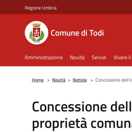
Salta al contenuto principale
Regione Umbria
Comune di Todi
Amministrazione
Novità
Servizi
Vivere 
Home
>
Novità
>
Notizie
>
Concessione dell'
Concessione dell
proprietà comun