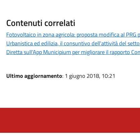
Contenuti correlati
Fotovoltaico in zona agricola: proposta modifica al PRG p
Urbanistica ed edilizia, il consuntivo dell'attività del set
Diretta sull'App Municipium per migliorare il rapporto C
Ultimo aggiornamento
: 1 giugno 2018, 10:21