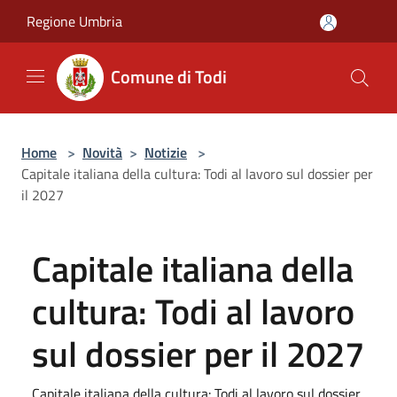
Salta al contenuto principale
Regione Umbria
Comune di Todi
Home
>
Novità
>
Notizie
>
Capitale italiana della cultura: Todi al lavoro sul dossier per
il 2027
Capitale italiana della
cultura: Todi al lavoro
sul dossier per il 2027
Capitale italiana della cultura: Todi al lavoro sul dossier