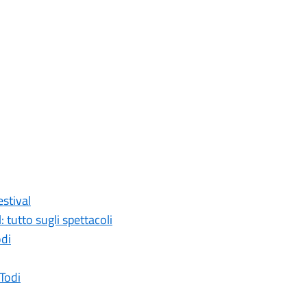
estival
tutto sugli spettacoli
odi
 Todi