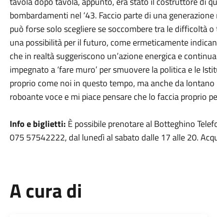
tavola dopo tavola, appunto, era stato il costruttore di q
bombardamenti nel ‘43. Faccio parte di una generazione n
può forse solo scegliere se soccombere tra le difficoltà o
una possibilità per il futuro, come ermeticamente indican
che in realtà suggeriscono un’azione energica e continu
impegnato a ‘fare muro’ per smuovere la politica e le Isti
proprio come noi in questo tempo, ma anche da lontano no
roboante voce e mi piace pensare che lo faccia proprio per
Info e biglietti:
È possibile prenotare al Botteghino Telef
075 57542222, dal lunedì al sabato dalle 17 alle 20. Acq
A cura di