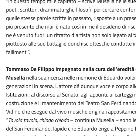
“In questo tempo mi è capitato – scrive Musella nelle sue 
poeti, scrittori, drammaturghi, filosofi, per cercare confor
quelle stesse parole scritte in passato, risposte a un pr
più presente che mai; è nato così in me il desiderio di 
ne è venuto fuori un ritratto d’artista non solo legato al 
piuttosto alle sue battaglie donchisciottesche condotte i
fallimenti”.
Tommaso De Filippo impegnato nella cura dell’eredità 
Musella
nella sua ricerca nelle memorie di Eduardo volen
generazioni in scena. L’attore dà dunque voce e corpo alle 
Istituzioni, al discorso al Senato, agli appunti, ai carteggi
costruzione e il mantenimento del Teatro San Ferdinando
Vidino che esegue dal vivo musiche originali appositame
“
Tavola tavola, chiodo chiodo
– continua Musella – sono le 
del San Ferdinando, lapide che Eduardo erige a Peppino M