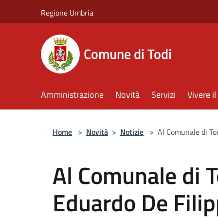
Salta al contenuto principale
Regione Umbria
Comune di Todi
Amministrazione
Novità
Servizi
Vivere 
Home
>
Novità
>
Notizie
>
Al Comunale di Tod
Al Comunale di 
Eduardo De Filip