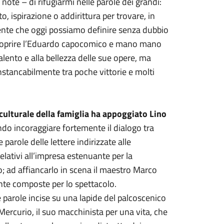
note – di rifugiarmi nelle parole dei grandi:
to, ispirazione o addirittura per trovare, in
esente che oggi possiamo definire senza dubbio
riscoprire l’Eduardo capocomico e mano mano
talento e alla bellezza delle sue opere, ma
nstancabilmente tra poche vittorie e molti
culturale della famiglia ha appoggiato Lino
do incoraggiare fortemente il dialogo tra
parole delle lettere indirizzate alle
 relativi all’impresa estenuante per la
; ad affiancarlo in scena il maestro Marco
nte composte per lo spettacolo.
parole incise su una lapide del palcoscenico
ercurio, il suo macchinista per una vita, che