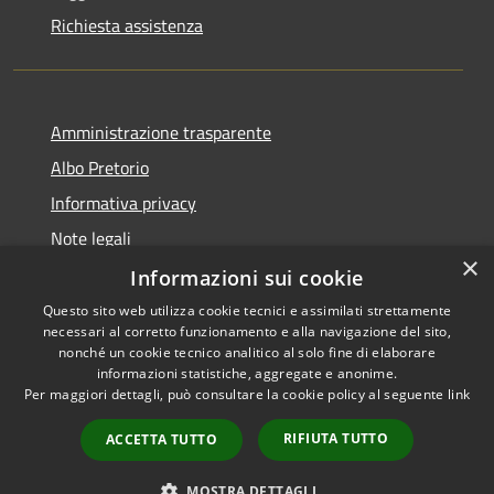
Richiesta assistenza
Amministrazione trasparente
Albo Pretorio
Informativa privacy
Note legali
×
Dichiarazione di accessibilità
Informazioni sui cookie
Questo sito web utilizza cookie tecnici e assimilati strettamente
necessari al corretto funzionamento e alla navigazione del sito,
nonché un cookie tecnico analitico al solo fine di elaborare
informazioni statistiche, aggregate e anonime.
RSS
Copyright © 2026 • Comune di
Per maggiori dettagli, può consultare la cookie policy al seguente
link
Accessibilità
Todi • Powered by
Privacy
Municipium
Accesso
•
RIFIUTA TUTTO
ACCETTA TUTTO
Cookie
redazione
Mappa del sito
MOSTRA DETTAGLI