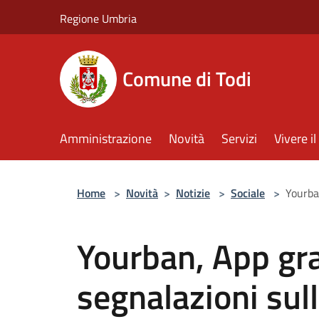
Salta al contenuto principale
Regione Umbria
Comune di Todi
Amministrazione
Novità
Servizi
Vivere 
Home
>
Novità
>
Notizie
>
Sociale
>
Yourban
Yourban, App gra
segnalazioni sul