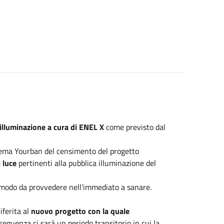
 illuminazione a cura di ENEL X
come previsto dal
tema Yourban del censimento del progetto
i luce
pertinenti alla pubblica illuminazione del
n modo da provvedere nell’immediato a sanare.
iferita al
nuovo progetto con la quale
nseguenza ci sarà un periodo transitorio in cui la