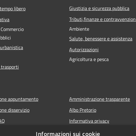
Giustizia e sicurezza pubblica
 tempo libero
Tributi,finanze e contravvenzion
ativa
Ambiente
e Commercio
bblici
Salute, benessere e assistenza
 urbanistica
Autorizzazioni
Agricoltura e pesca
 trasporti
ione appuntamento
Amministrazione trasparente
one disservizio
Albo Pretorio
FAQ
Informativa privacy
 assistenza
Note legali
Informazioni sui cookie