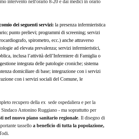
imo intervento nell'orario 8-20 e dai medici in orario
comio dei seguenti servizi:
la presenza infermieristica
tario; punto prelievi; programmi di screening; servizi
ttrocardiografo, spirometro, ecc.) anche attraverso
tologie ad elevata prevalenza; servizi infermieristici,
lica, inclusa l’attività dell’Infermiere di Famiglia o
 gestione integrata delle patologie croniche; sistema
stenza domiciliare di base; integrazione con i servizi
razione con i servizi sociali del Comune, le
pleto recupero della ex sede ospedaliera e per la
 il Sindaco Antonino Ruggiano - ma soprattutto per
sti nel nuovo piano sanitario regionale
. Il disegno di
mportante tassello
a beneficio di tutta la popolazione,
Todi.