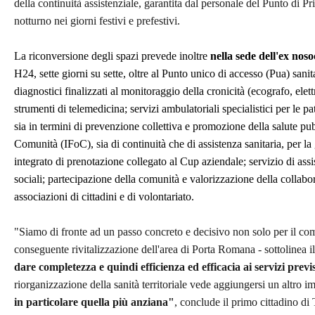
della continuità assistenziale, garantita dal personale del Punto di Pr
notturno nei giorni festivi e prefestivi.
La riconversione degli spazi prevede inoltre
nella sede dell'ex noso
H24, sette giorni su sette, oltre al Punto unico di accesso (Pua) sani
diagnostici finalizzati al monitoraggio della cronicità (ecografo, ele
strumenti di telemedicina; servizi ambulatoriali specialistici per le pa
sia in termini di prevenzione collettiva e promozione della salute pubb
Comunità (IFoC), sia di continuità che di assistenza sanitaria, per la
integrato di prenotazione collegato al Cup aziendale; servizio di assi
sociali; partecipazione della comunità e valorizzazione della collabo
associazioni di cittadini e di volontariato.
"Siamo di fronte ad un passo concreto e decisivo non solo per il com
conseguente rivitalizzazione dell'area di Porta Romana - sottolinea
dare completezza e quindi efficienza ed efficacia ai servizi previ
riorganizzazione della sanità territoriale vede aggiungersi un altro i
in particolare quella più anziana"
, conclude il primo cittadino di 