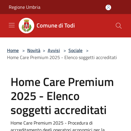
Salta al contenuto principale
Regione Umbria
Comune di Todi
Home
>
Novità
>
Avvisi
>
Sociale
>
Home Care Premium 2025 - Elenco soggetti accreditati
Home Care Premium
2025 - Elenco
soggetti accreditati
Home Care Premium 2025 - Procedura di
accreditamento degli operatori economici per la