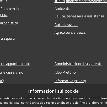
Tributi,finanze e contravvenzion
ativa
Ambiente
e Commercio
bblici
Salute, benessere e assistenza
 urbanistica
Autorizzazioni
Agricoltura e pesca
 trasporti
ione appuntamento
Amministrazione trasparente
one disservizio
Albo Pretorio
FAQ
Informativa privacy
 assistenza
Note legali
Informazioni sui cookie
Dichiarazione di accessibilità
web utilizza cookie tecnici e assimilati strettamente necessari al corretto fu
azione del sito, nonché un cookie tecnico analitico al solo fine di elaborare i