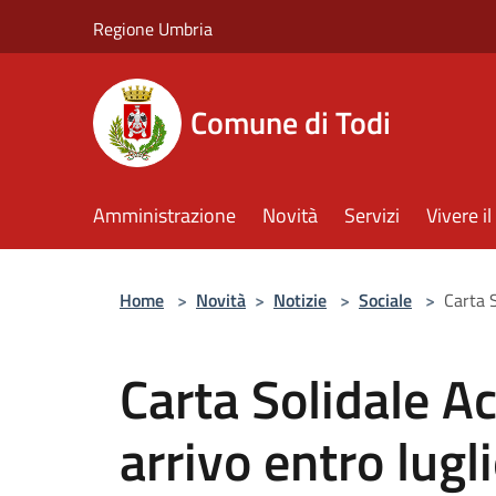
Salta al contenuto principale
Regione Umbria
Comune di Todi
Amministrazione
Novità
Servizi
Vivere 
Home
>
Novità
>
Notizie
>
Sociale
>
Carta S
Carta Solidale A
arrivo entro lugl