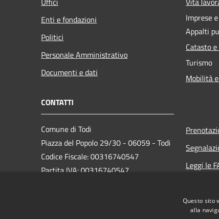
Uffici
Vita lavor
Imprese 
Enti e fondazioni
Appalti pu
Politici
Catasto e
Personale Amministrativo
Turismo
Documenti e dati
Mobilità e
CONTATTI
Comune di Todi
Prenotaz
Piazza del Popolo 29/30 - 06059 - Todi
Segnalazi
Codice Fiscale: 00316740547
Leggi le 
Partita IVA: 00316740547
Richiesta
PEC:
comune.todi@postacert.umbria.it
Questo sito 
Centralino Unico: 075 89561
alla navig