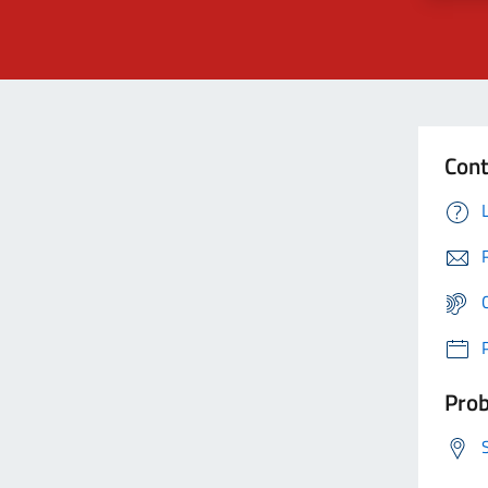
Cont
Prob