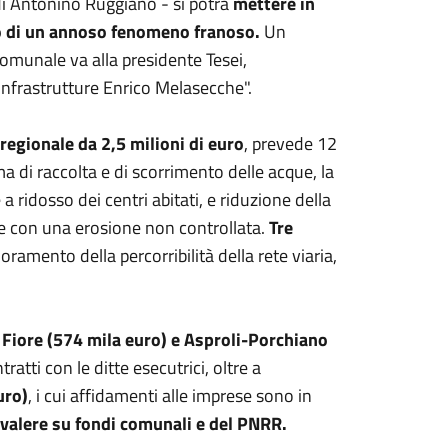
Todi Antonino Ruggiano - si potrà
mettere in
tto di un annoso fenomeno franoso.
Un
munale va alla presidente Tesei,
e infrastrutture Enrico Melasecche".
gionale da 2,5 milioni di euro
, prevede 12
ma di raccolta e di scorrimento delle acque, la
 ridosso dei centri abitati, e riduzione della
isce con una erosione non controllata.
Tre
oramento della percorribilità della rete viaria,
Fiore (574 mila euro) e Asproli-Porchiano
ntratti con le ditte esecutrici, oltre a
uro)
, i cui affidamenti alle imprese sono in
 valere su fondi comunali e del PNRR.