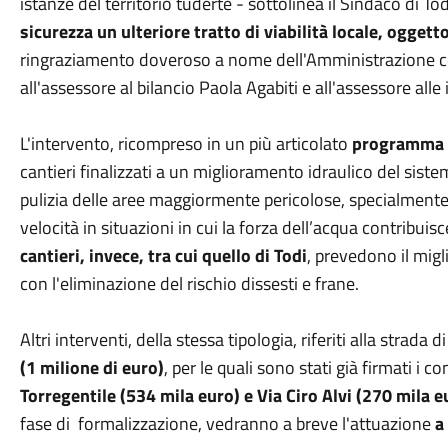
istanze del territorio tuderte - sottolinea il Sindaco di 
sicurezza un ulteriore tratto di viabilità locale, ogge
ringraziamento doveroso a nome dell'Amministrazione co
all'assessore al bilancio Paola Agabiti e all'assessore all
L'intervento, ricompreso in un più articolato
programma re
cantieri finalizzati a un miglioramento idraulico del siste
pulizia delle aree maggiormente pericolose, specialmente a
velocità in situazioni in cui la forza dell’acqua contribu
cantieri, invece, tra cui quello di Todi
, prevedono il migli
con l'eliminazione del rischio dissesti e frane.
Altri interventi, della stessa tipologia, riferiti alla strada di
(1 milione di euro)
, per le quali sono stati già firmati i co
Torregentile (534 mila euro) e Via Ciro Alvi (270 mila e
fase di formalizzazione, vedranno a breve l'attuazione
a