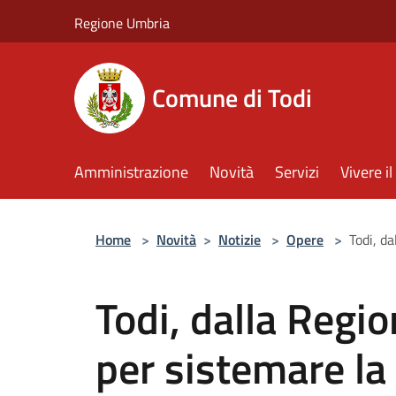
Salta al contenuto principale
Regione Umbria
Comune di Todi
Amministrazione
Novità
Servizi
Vivere 
Home
>
Novità
>
Notizie
>
Opere
>
Todi, d
Todi, dalla Regi
per sistemare la 