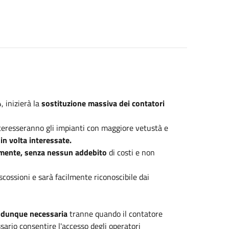
 inizierà la
sostituzione massiva dei contatori
nteresseranno gli impianti con maggiore vetustà e
in volta interessate.
amente, senza nessun addebito
di costi e non
cossioni e sarà facilmente riconoscibile dai
è dunque necessaria
tranne quando il contatore
ssario consentire l'accesso degli operatori