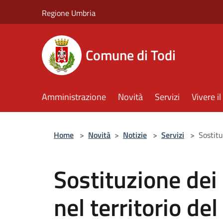
Salta al contenuto principale
Regione Umbria
Comune di Todi
Amministrazione
Novità
Servizi
Vivere 
Home
>
Novità
>
Notizie
>
Servizi
>
Sostitu
Sostituzione dei 
nel territorio de