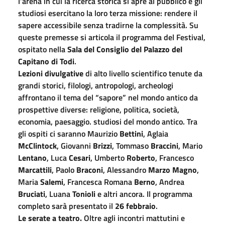
l’arena in cui la ricerca storica si apre al pubblico e gli
studiosi esercitano la loro terza missione: rendere il
sapere accessibile senza tradirne la complessità. Su
queste premesse si articola il programma del Festival,
ospitato nella
Sala del Consiglio del Palazzo del
Capitano di Todi
.
Lezioni divulgative
di alto livello scientifico tenute da
grandi storici, filologi, antropologi, archeologi
affrontano il tema del “sapore” nel mondo antico da
prospettive diverse: religione, politica, società,
economia, paesaggio. studiosi del mondo antico. Tra
gli ospiti ci saranno Maurizio
Bettini
, Aglaia
McClintock
, Giovanni
Brizzi
, Tommaso
Braccini
, Mario
Lentano
, Luca
Cesari
, Umberto
Roberto
, Francesco
Marcattili
, Paolo
Braconi
, Alessandro
Marzo Magno
,
Maria
Salemi
, Francesca Romana
Berno
, Andrea
Bruciati
, Luana
Tonioli
e altri ancora. Il programma
completo sarà presentato il
26 febbraio
.
Le serate a teatro.
Oltre agli incontri mattutini e