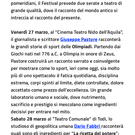
pomeridiani, il Festival prevede due serate a teatro di
grande qualità, dove il racconto del mondo antico si
intreccia al racconto del presente.
Venerdì 27 marzo
, al “Cinema Teatro Nido dell’Aquila”,
il giornalista e scrittore
Giuseppe Pastore
racconterà
le grandi storie di sport delle
Olimpiadi
. Partendo dai
Giochi nati nel 776 a.C. a Olimpia in onore di Zeus,
Pastore costruirà un racconto serrato e coinvolgente
per mostrare come lo sport, ieri come oggi, sia molto
più di uno spettacolo: è fatica quotidiana, disciplina
estrema, corpi spinti al limite, diete controllate, dolore
accettato come prezzo dell’eccellenza. Un grande
laboratorio umano e sociale, dove nutrimento,
sacrificio e prestigio si mescolano come ingredienti
decisivi per entrare nel mito.
Sabato 28 marzo
al “Teatro Comunale” di Todi, lo
studioso di geopolitica umana
Dario Fabbri
racconterà
quali sono gli ingredienti per “
La ricetta del potere
”: