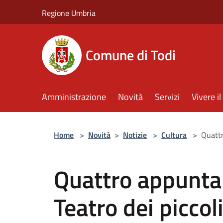
Salta al contenuto principale
Regione Umbria
Comune di Todi
Amministrazione
Novità
Servizi
Vivere 
Home
>
Novità
>
Notizie
>
Cultura
>
Quattr
Quattro appuntam
Teatro dei piccol