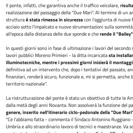
Il ponte, infatti, che garantiva anche il traffico veicolare,
risult
realizzazione del passaggio della "Due Mari". Al termine di un ar
struttura
è stata rimessa in sicurezza
con l'aggiunta di nuove f
acciaio sotto l’impalcato e nuove strumentazioni sulla sommità 
all'epoca dalla distanza delle due sponde e che
rende il "Bailey"
In questi giorni sono in fase di ultimazione i lavori del secondo
lavori pubblici Moreno Primieri - la ditta incaricata
sta installa
illuminotecniche, mentre i prossimi giorni inizierà il montag
definitiva ad un intervento che, dopo i tentativi del passato, and
finanziari, renderà sicuro, funzionale e, mi si permetta, anche b
territorio nazionale".
La ristrutturazione del ponte è stato un obiettivo di tutte le 
dalla metà degli anni Novanta. Non assolverà la funzione del p
genere, inserito nell'itinerario ciclo-pedonale della "Due Mari
"Ce l'abbiamo fatta - commenta il Sindaco Antonino Ruggiano - 
Umbria e allo straordinario lavoro di tecnici e maestranze. Va 