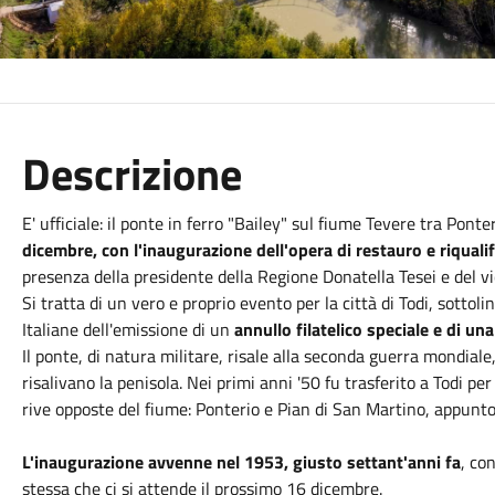
Descrizione
E' ufficiale: il ponte in ferro "Bailey" sul fiume Tevere tra Pont
dicembre, con l'inaugurazione dell'opera di restauro e riquali
presenza della presidente della Regione Donatella Tesei e del v
Si tratta di un vero e proprio evento per la città di Todi, sotto
Italiane dell'emissione di un
annullo filatelico speciale e di una
Il ponte, di natura militare, risale alla seconda guerra mondial
risalivano la penisola. Nei primi anni '50 fu trasferito a Todi per
rive opposte del fiume: Ponterio e Pian di San Martino, appunt
L'inaugurazione avvenne nel 1953, giusto settant'anni fa
, co
stessa che ci si attende il prossimo 16 dicembre.