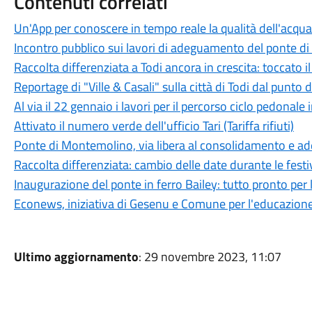
Contenuti correlati
Un'App per conoscere in tempo reale la qualità dell'acqua
Incontro pubblico sui lavori di adeguamento del ponte 
Raccolta differenziata a Todi ancora in crescita: toccato 
Reportage di "Ville & Casali" sulla città di Todi dal punto d
Al via il 22 gennaio i lavori per il percorso ciclo pedonale
Attivato il numero verde dell'ufficio Tari (Tariffa rifiuti)
Ponte di Montemolino, via libera al consolidamento e 
Raccolta differenziata: cambio delle date durante le festiv
Inaugurazione del ponte in ferro Bailey: tutto pronto per
Econews, iniziativa di Gesenu e Comune per l'educazione
Ultimo aggiornamento
: 29 novembre 2023, 11:07