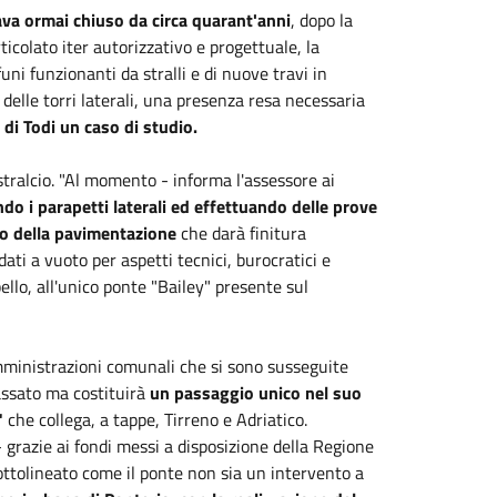
ava ormai chiuso da circa quarant'anni
, dopo la
ticolato iter autorizzativo e progettuale, la
uni funzionanti da stralli e di nuove travi in
delle torri laterali, una presenza resa necessaria
 di Todi un caso di studio.
 stralcio. "Al momento - informa l'assessore ai
ndo i parapetti laterali ed effettuando delle prove
gio della pavimentazione
che darà finitura
ati a vuoto per aspetti tecnici, burocratici e
ello, all'unico ponte "Bailey" presente sul
Amministrazioni comunali che si sono susseguite
assato ma costituirà
un passaggio unico nel suo
"
che collega, a tappe, Tirreno e Adriatico.
grazie ai fondi messi a disposizione della Regione
sottolineato come il ponte non sia un intervento a