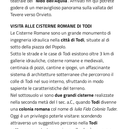
teatrale del “
Nido dell’Aquila
”. Arrivati fin qui potrete
godere di un meraviglioso panorama sulla vallata del
Tevere verso Orvieto.
VISITA ALLE CISTERNE ROMANE DI TODI
Le Cisterne Romane sono un grande monumento di
ingegneria idraulica nella
città di Todi
, situate al di
sotto della piazza del Popolo.
Sotto le strade e le case di Todi esistono oltre 3 km di
gallerie idrauliche, cisterne romane e medievali,
centinaia di pozzi, cantine e ipogei, un affascinante
sistema di architetture sotterranee che percorrono il
colle di Todi nel suo interno, sfruttando in modo
sapiente le caratteristiche del terreno.
Nel sottosuolo vi sono
due grandi cisterne
realizzate
nella seconda metà del I sec. a.C., quando
Todi
divenne
una
colonia romana
col nome di
Iulia Fida Colonia Tuder
.
Oggi è un privilegio poterle visitare: scendendo
attraverso un suggestivo percorso nella
Todi