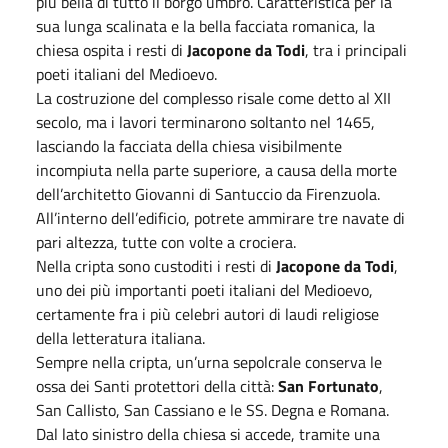
più bella di tutto il borgo umbro. Caratteristica per la
sua lunga scalinata e la bella facciata romanica, la
chiesa ospita i resti di
Jacopone da Todi
, tra i principali
poeti italiani del Medioevo.
La costruzione del complesso risale come detto al XII
secolo, ma i lavori terminarono soltanto nel 1465,
lasciando la facciata della chiesa visibilmente
incompiuta nella parte superiore, a causa della morte
dell’architetto Giovanni di Santuccio da Firenzuola.
All’interno dell’edificio, potrete ammirare tre navate di
pari altezza, tutte con volte a crociera.
Nella cripta sono custoditi i resti di
Jacopone da Todi
,
uno dei più importanti poeti italiani del Medioevo,
certamente fra i più celebri autori di laudi religiose
della letteratura italiana.
Sempre nella cripta, un’urna sepolcrale conserva le
ossa dei Santi protettori della città:
San Fortunato
,
San Callisto, San Cassiano e le SS. Degna e Romana.
Dal lato sinistro della chiesa si accede, tramite una