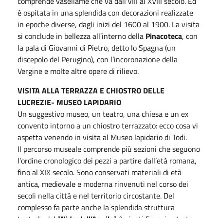
comprende vasellame che va dall’VIII al XVIII secolo. Ed
è ospitata in una splendida con decorazioni realizzate
in epoche diverse, dagli inizi del 1600 al 1900. La visita
si conclude in bellezza all’interno della
Pinacoteca
, con
la pala di Giovanni di Pietro, detto lo Spagna (un
discepolo del Perugino), con l’incoronazione della
Vergine e molte altre opere di rilievo.
VISITA ALLA TERRAZZA E CHIOSTRO DELLE
LUCREZIE- MUSEO LAPIDARIO
Un suggestivo museo, un teatro, una chiesa e un ex
convento intorno a un chiostro terrazzato: ecco cosa vi
aspetta venendo in visita al Museo lapidario di Todi.
Il percorso museale comprende più sezioni che seguono
l’ordine cronologico dei pezzi a partire dall’età romana,
fino al XIX secolo. Sono conservati materiali di età
antica, medievale e moderna rinvenuti nel corso dei
secoli nella città e nel territorio circostante. Del
complesso fa parte anche la splendida struttura