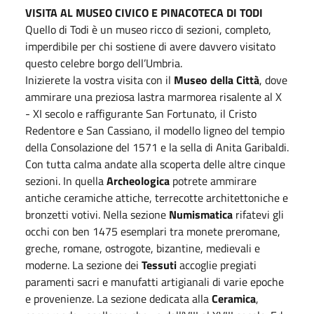
VISITA AL MUSEO CIVICO E PINACOTECA DI TODI
Quello di Todi è un museo ricco di sezioni, completo,
imperdibile per chi sostiene di avere davvero visitato
questo celebre borgo dell’Umbria.
Inizierete la vostra visita con il
Museo della Città
, dove
ammirare una preziosa lastra marmorea risalente al X
- XI secolo e raffigurante San Fortunato, il Cristo
Redentore e San Cassiano, il modello ligneo del tempio
della Consolazione del 1571 e la sella di Anita Garibaldi.
Con tutta calma andate alla scoperta delle altre cinque
sezioni. In quella
Archeologica
potrete ammirare
antiche ceramiche attiche, terrecotte architettoniche e
bronzetti votivi. Nella sezione
Numismatica
rifatevi gli
occhi con ben 1475 esemplari tra monete preromane,
greche, romane, ostrogote, bizantine, medievali e
moderne. La sezione dei
Tessuti
accoglie pregiati
paramenti sacri e manufatti artigianali di varie epoche
e provenienze. La sezione dedicata alla
Ceramica
,