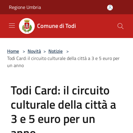
Salta al contenuto principale
Regione Umbria
Comune di Todi
Home
>
Novità
>
Notizie
>
Todi Card: il circuito culturale della città a 3 e 5 euro per
un anno
Todi Card: il circuito
culturale della città a
3 e 5 euro per un
anno